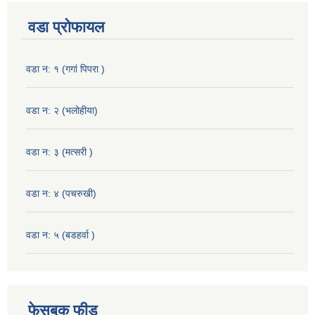
वडा प्रोफायल
वडा न: १ (गगां पिपरा )
वडा न: २ (भलोहीया)
वडा न: ३ (मत्सरी )
वडा न: ४ (पचरुखी)
वडा न: ५ (बडहर्वा )
फेसबुक फीड