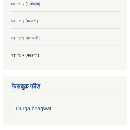
वडा न: २ (भलोहीया)
वडा न: ३ (मत्सरी )
वडा न: ४ (पचरुखी)
वडा न: ५ (बडहर्वा )
फेसबुक फीड
Durga bhagwati