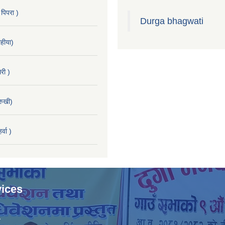
 पिपरा )
Durga bhagwati
हीया)
री )
रुखी)
्वा )
ices
ा