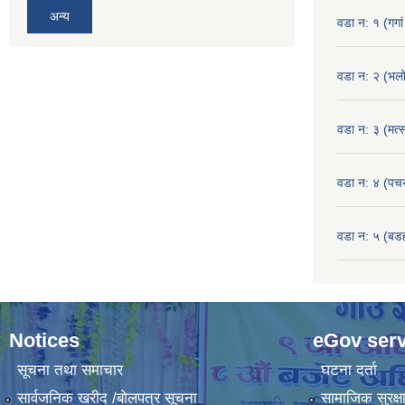
अन्य
वडा न: १ (गगां
वडा न: २ (भलो
वडा न: ३ (मत्स
वडा न: ४ (पच
वडा न: ५ (बडहर
Notices
eGov serv
सूचना तथा समाचार
घटना दर्ता
सार्वजनिक खरीद /बोलपत्र सूचना
सामाजिक सुरक्ष