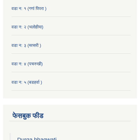
वडा न: १ (गगां पिपरा )
वडा न: २ (भलोहीया)
वडा न: ३ (मत्सरी )
वडा न: ४ (पचरुखी)
वडा न: ५ (बडहर्वा )
फेसबुक फीड
Durga bhagwati