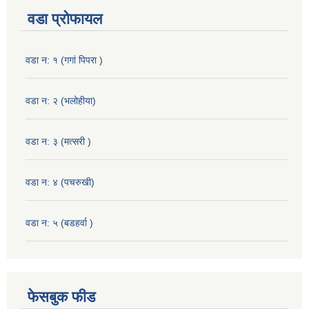
वडा प्रोफायल
वडा न: १ (गगां पिपरा )
वडा न: २ (भलोहीया)
वडा न: ३ (मत्सरी )
वडा न: ४ (पचरुखी)
वडा न: ५ (बडहर्वा )
फेसबुक फीड