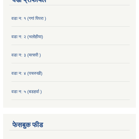
वडा न: १ (गगां पिपरा )
वडा न: २ (भलोहीया)
वडा न: ३ (मत्सरी )
वडा न: ४ (पचरुखी)
वडा न: ५ (बडहर्वा )
फेसबुक फीड