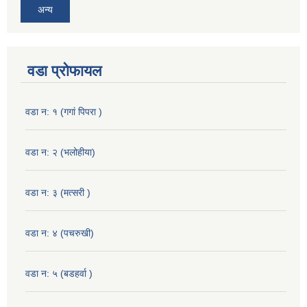
अन्य
वडा प्रोफायल
वडा न: १ (गगां पिपरा )
वडा न: २ (भलोहीया)
वडा न: ३ (मत्सरी )
वडा न: ४ (पचरुखी)
वडा न: ५ (बडहर्वा )