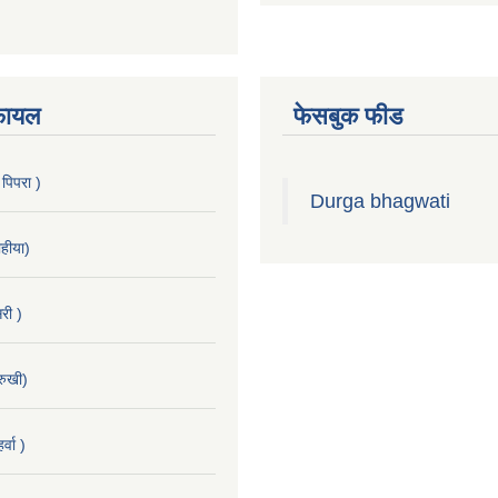
फायल
फेसबुक फीड
 पिपरा )
Durga bhagwati
हीया)
री )
रुखी)
्वा )