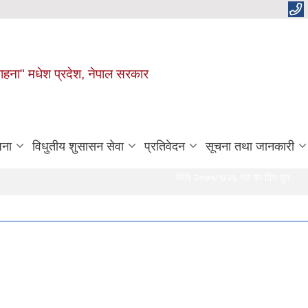
 चाहना" मधेश प्रदेश, नेपाल सरकार
जना
विधुतीय शुसासन सेवा
प्रतिवेदन
सूचना तथा जानकारी
मिति २०७५/१/२६ गते का दिन दुर्गा भगवती गाउ