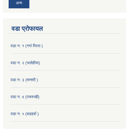
अन्य
वडा प्रोफायल
वडा न: १ (गगां पिपरा )
वडा न: २ (भलोहीया)
वडा न: ३ (मत्सरी )
वडा न: ४ (पचरुखी)
वडा न: ५ (बडहर्वा )