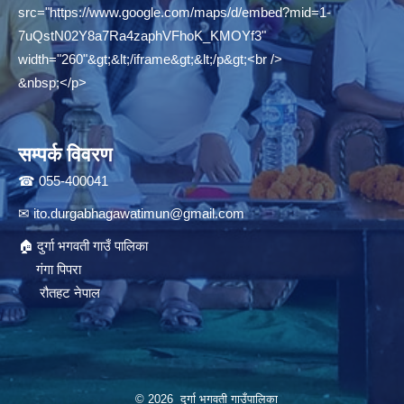
src="
https://www.google.com/maps/d/embed?mid=1-
7uQstN02Y8a7Ra4zaphVFhoK_KMOYf3"
width="260"&gt;&lt;/iframe&gt;&lt;/p&gt;<br />
&nbsp;</p>
सम्पर्क विवरण
☎ 055-400041
✉
ito.durgabhagawatimun@gmail.com
🏠 दुर्गा भगवती गाउँ पालिका
गंगा पिपरा
रौतहट नेपाल
© 2026 दुर्गा भगवती गाउँपालिका