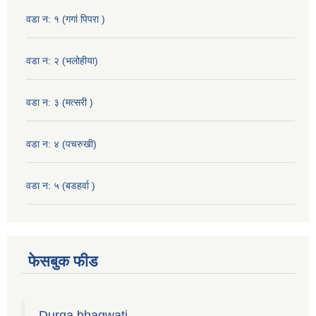
वडा न: १ (गगां पिपरा )
वडा न: २ (भलोहीया)
वडा न: ३ (मत्सरी )
वडा न: ४ (पचरुखी)
वडा न: ५ (बडहर्वा )
फेसबुक फीड
Durga bhagwati