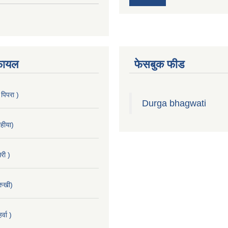
फायल
फेसबुक फीड
 पिपरा )
Durga bhagwati
हीया)
री )
रुखी)
्वा )